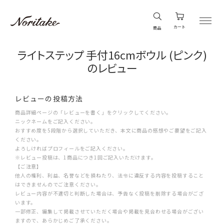
カート
商品
ライトステップ 手付16cmボウル (ピンク)
のレビュー
レビューの投稿方法
商品詳細ページの「レビューを書く」をクリックしてください。
ニックネームをご記入ください。
おすすめ度を5段階から選択していただき、本文に商品の感想やご要望をご記入
ください。
よろしければプロフィールをご記入ください。
※レビュー投稿は、1商品につき1回ご記入いただけます。
【ご注意】
他人の権利、利益、名誉などを損ねたり、法令に違反する内容を投稿すること
はできませんのでご注意ください。
レビュー内容が不適切と判断した場合は、予告なく投稿を削除する場合がござ
います。
一部修正、編集して掲載させていただく場合や掲載を見合わせる場合がござい
ますので、あらかじめご了承ください。