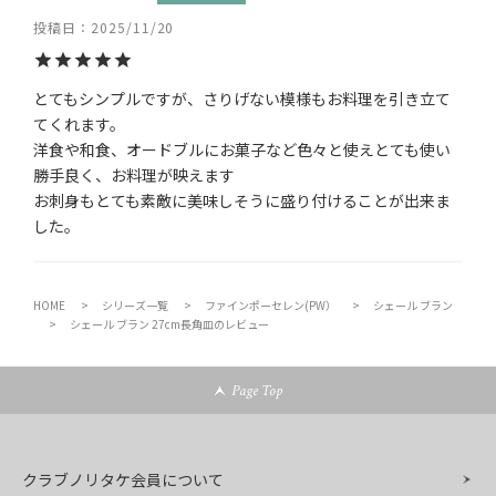
投稿日
2025/11/20
とてもシンプルですが、さりげない模様もお料理を引き立て
てくれます。

洋食や和食、オードブルにお菓子など色々と使えとても使い
勝手良く、お料理が映えます

お刺身もとても素敵に美味しそうに盛り付けることが出来ま
HOME
シリーズ一覧
ファインポーセレン(PW）
シェール ブラン
シェール ブラン 27cm長角皿のレビュー
Page Top
クラブノリタケ会員について