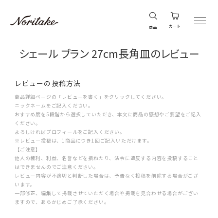
カート
商品
シェール ブラン 27cm長角皿のレビュー
レビューの投稿方法
商品詳細ページの「レビューを書く」をクリックしてください。
ニックネームをご記入ください。
おすすめ度を5段階から選択していただき、本文に商品の感想やご要望をご記入
ください。
よろしければプロフィールをご記入ください。
※レビュー投稿は、1商品につき1回ご記入いただけます。
【ご注意】
他人の権利、利益、名誉などを損ねたり、法令に違反する内容を投稿すること
はできませんのでご注意ください。
レビュー内容が不適切と判断した場合は、予告なく投稿を削除する場合がござ
います。
一部修正、編集して掲載させていただく場合や掲載を見合わせる場合がござい
ますので、あらかじめご了承ください。