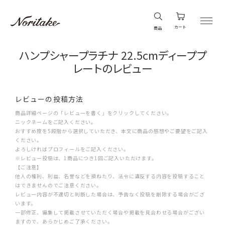
カート
商品
ハンプシャープラチナ 22.5cmディーププ
レートのレビュー
レビューの投稿方法
商品詳細ページの「レビューを書く」をクリックしてください。
ニックネームをご記入ください。
おすすめ度を5段階から選択していただき、本文に商品の感想やご要望をご記入
ください。
よろしければプロフィールをご記入ください。
※レビュー投稿は、1商品につき1回ご記入いただけます。
【ご注意】
他人の権利、利益、名誉などを損ねたり、法令に違反する内容を投稿すること
はできませんのでご注意ください。
レビュー内容が不適切と判断した場合は、予告なく投稿を削除する場合がござ
います。
一部修正、編集して掲載させていただく場合や掲載を見合わせる場合がござい
ますので、あらかじめご了承ください。