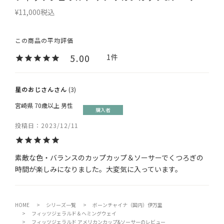
¥
11,000
税込
5.00
1
星のおじさん
3
宮崎県
70歳以上
男性
購入者
投稿日
2023/12/11
素敵な色・バランスのカップカップ＆ソーサーでくつろぎの
時間が楽しみになりました。大変気に入っています。
HOME
シリーズ一覧
ボーンチャイナ（国内）伊万里
フィッツジェラルド＆ヘミングウェイ
フィッツジェラルド アメリカンカップ&ソーサーのレビュー