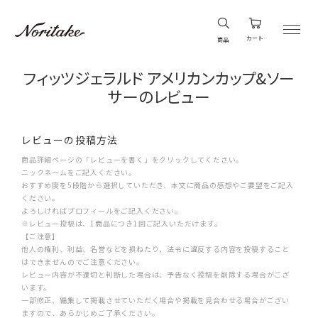
カート
商品
フィッツジェラルド アメリカンカップ&ソー
サーのレビュー
レビューの投稿方法
商品詳細ページの「レビューを書く」をクリックしてください。
ニックネームをご記入ください。
おすすめ度を5段階から選択していただき、本文に商品の感想やご要望をご記入
ください。
よろしければプロフィールをご記入ください。
※レビュー投稿は、1商品につき1回ご記入いただけます。
【ご注意】
他人の権利、利益、名誉などを損ねたり、法令に違反する内容を投稿すること
はできませんのでご注意ください。
レビュー内容が不適切と判断した場合は、予告なく投稿を削除する場合がござ
います。
一部修正、編集して掲載させていただく場合や掲載を見合わせる場合がござい
ますので、あらかじめご了承ください。