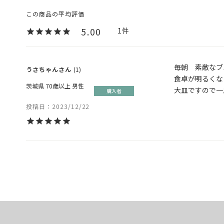
5.00
1
毎朝　素敵なブ
うさちゃん
1
食卓が明るくな
茨城県
70歳以上
男性
大皿ですので一
購入者
投稿日
2023/12/22