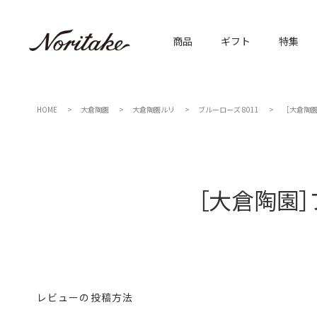
商品
ギフト
特集
HOME
大倉陶園
大倉陶園ルリ
ブルーローズ 8011
［大倉陶園］
［大倉陶園］
レビューの投稿方法