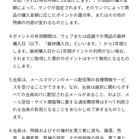
年間（それ以降も同様に1年間とします。）の商品の購入金
額によって、ランクが設定されます。そのランクによって商
品の購入金額に応じたポイントの還元率、またはその他の
特典の内容が変わるものとします。
4.ポイントの有効期間は、ウェブまたは店舗での商品の最終
購入日（以下、「最終購入日」といいます。）から1年間と
します。最終購入日から1年間ポイントの利用がない場合、
それまでに取得した累計のポイントはすべて無効となるもの
とします。
5.会員は、メールマガジンのメール配信等の各種情報サービ
スを受けることができます。なお、会員は選択に関わらずす
べての会員向けに配信されるメールがあること、および、メ
ール受信・サイト閲覧等に要する通信費用等はすべて利用さ
れる会員の負担となることをあらかじめ了承するものとし
ます。
6.会員は、特典およびその権利を第三者に貸与、譲渡、売
買、名義変更、質権の設定、その他担保の供与、第三者と