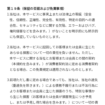
第１９条（保証の否認および免責事項）
1.当社は、本サービスに事実上または法律上の瑕疵（安全
性、信頼性、正確性、完全性、有効性、特定の目的への適
合性、セキュリティなどに関する欠陥、エラーおよびバグ、
権利侵害などを含みます。）がないことを明示的にも黙示的
にも保証していないものとします。
2.当社は、本サービスに起因してお客様または会員に生じた
あらゆる損害について一切の責任を負いません。ただし、
本サービスに関する当社とお客様または会員との間の契約
（本規約を含みます。）が消費者契約法に定める消費者契約
となる場合、この免責規定は適用されないものとします。
3.前項ただし書に定める場合であっても、当社は、当社の過失
（重過失を除きます。）による債務不履行または不法行為に
よりお客様または会員に生じた損害のうち、特別な事情か
ら生じた損害（お客様または会員が損害発生につき予見
し、または予見し得た場合を含みます。）について一切の責