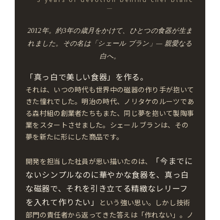
—
2012年。約3年の歳月をかけて、ひとつの食器が生ま
れました。その名は「シェール ブラン」— 親愛なる
白へ。
「真っ白で美しい食器」を作る。
それは、いつの時代も世界中の磁器の作り手が抱いて
きた憧れでした。明治の時代、ノリタケのルーツであ
る森村組の創業者たちもまた、同じ夢を抱いて製陶事
業をスタートさせました。シェール ブランは、その
夢を新たに形にした商品です。
「今までに
開発を担当した社員が思い描いたのは、
ないシンプルなのに華やかな食器を、真っ白
な磁器で、それを引き立てる精緻なレリーフ
を入れて作りたい」
という強い思い。しかし技術
部門の責任者から返ってきた答えは「作れない」。ノ