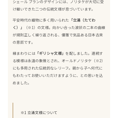
シェール ブランのデザインには、ノリタケが大切に受
け継いできた二つの伝統文様が息づいています。
平安時代の織物に多く用いられた
「立涌（たてわ
く）」
（※1）の文様。向かい合った波状の二本の曲線
が規則正しく繰り返される、優雅で気品ある日本古来
の意匠です。
縁まわりには
「ギリシャ文様」
を配しました。連続す
る模様は永遠の象徴とされ、オールドノリタケ（※2）
にも多用された伝統的なレリーフ。親から子へ何代に
もわたってお使いいただけますように、との思いを込
めました。
※1 立涌文様について