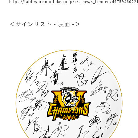
https://tableware.noritake.co.jp/c/series/s_Limited/4975946022
＜サインリスト - 表面 -＞