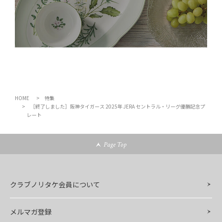
HOME
特集
［終了しました］阪神タイガース 2025年 JERA セントラル・リーグ優勝記念プ
レート
Page Top
クラブノリタケ会員について
メルマガ登録