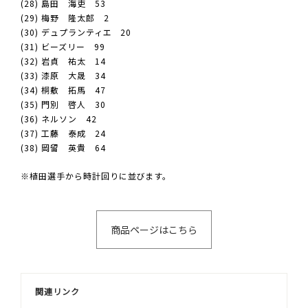
(28) 島田 海吏 53
(29) 梅野 隆太郎 2
(30) デュプランティエ 20
(31) ビーズリー 99
(32) 岩貞 祐太 14
(33) 漆原 大晟 34
(34) 桐敷 拓馬 47
(35) 門別 啓人 30
(36) ネルソン 42
(37) 工藤 泰成 24
(38) 岡留 英貴 64
※植田選手から時計回りに並びます。
商品ページはこちら
関連リンク