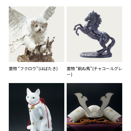
置物 “フクロウ”(はばたき)
置物 “跳ね馬”(チャコールグレ
ー)