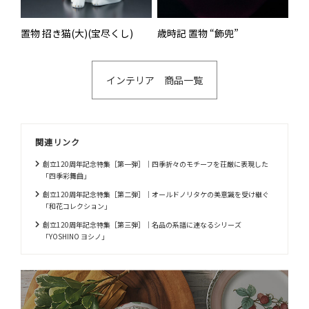
置物 招き猫(大)(宝尽くし)
歳時記 置物 “飾兜”
インテリア 商品一覧
関連リンク
創立120周年記念特集［第一弾］｜四季折々のモチーフを荘厳に表現した
「四季彩舞曲」
創立120周年記念特集［第二弾］｜オールドノリタケの美意識を受け継ぐ
「和花コレクション」
創立120周年記念特集［第三弾］｜名品の系譜に連なるシリーズ
「YOSHINO ヨシノ」