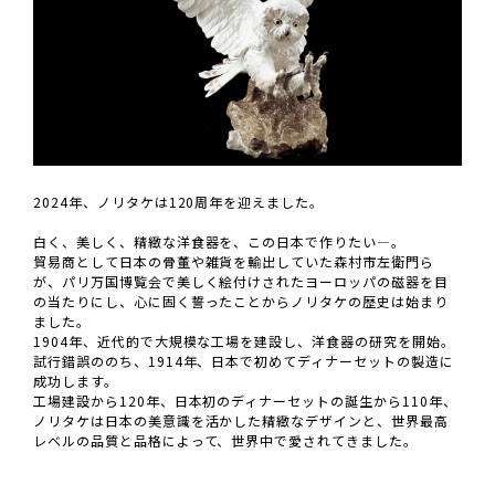
2024年、ノリタケは120周年を迎えました。
白く、美しく、精緻な洋食器を、この日本で作りたい—。
貿易商として日本の骨董や雑貨を輸出していた森村市左衛門ら
が、パリ万国博覧会で美しく絵付けされたヨーロッパの磁器を目
の当たりにし、心に固く誓ったことからノリタケの歴史は始まり
ました。
1904年、近代的で大規模な工場を建設し、洋食器の研究を開始。
試行錯誤ののち、1914年、日本で初めてディナーセットの製造に
成功します。
工場建設から120年、日本初のディナーセットの誕生から110年、
ノリタケは日本の美意識を活かした精緻なデザインと、世界最高
レベルの品質と品格によって、世界中で愛されてきました。