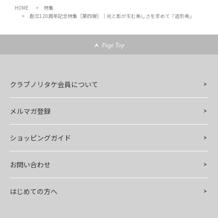
HOME
特集
創立120周年記念特集［第四弾］｜光と影が生む美しさを求めて「造形美」
Page Top
クラブノリタケ会員について
メルマガ登録
ショッピングガイド
お問い合わせ
はじめての方へ