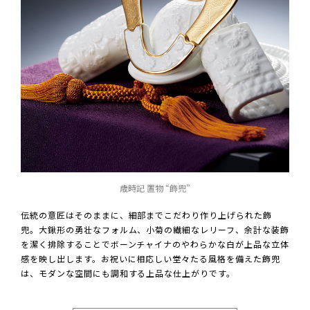
歳時記 置物 “飾兜”
伝統の意匠はそのままに、細部までこだわり作り上げられた飾
兜。大鍬形の勇壮なフォルム、小菊の繊細なレリーフ、余計な装飾
を潔く排除することでボーンチャイナのやわらかな白が上品な立体
感を映し出します。お祝いに相応しい堂々たる風格を備えた飾兜
は、モダンな空間にも調和する上品な仕上がりです。