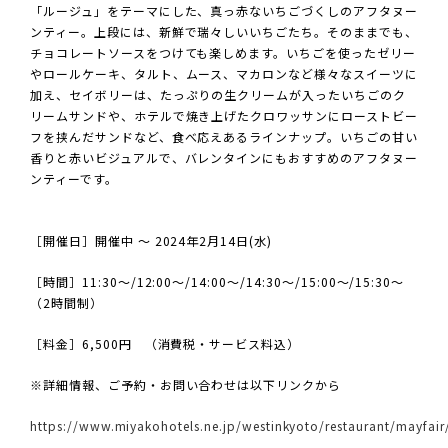
「ルージュ」をテーマにした、真っ赤ないちごづくしのアフタヌー
ンティー。上段には、新鮮で瑞々しいいちごたち。そのままでも、
チョコレートソースをつけても楽しめます。いちごを使ったゼリー
やロールケーキ、タルト、ムース、マカロンなど様々なスイーツに
加え、セイボリーは、たっぷりの生クリームが入ったいちごのク
リームサンドや、ホテルで焼き上げたクロワッサンにローストビー
フを挟んだサンドなど、食べ応えあるラインナップ。いちごの甘い
香りと赤いビジュアルで、バレンタインにもおすすめのアフタヌー
ンティーです。
［開催日］開催中 ～ 2024年2月14日(水)
［時間］11:30～/12:00～/14:00～/14:30～/15:00～/15:30～
（2時間制）
［料金］6,500円 （消費税・サービス料込）
※詳細情報、ご予約・お問い合わせは以下リンクから
https://www.miyakohotels.ne.jp/westinkyoto/restaurant/mayfai