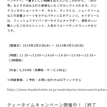
ーンティー。一番おいしい時期を迎えたいちごの中から、「京の
雫」などその日仕入れた新鮮ないちごがセレクトされます。パン
ナコッタやショートケーキ、タルト、ティラミス、シュークリーム
などの定番スイーツをホテルパティシエがアレンジ。セイボリーに
は、フィッシュフライバーガーやクラムチャウダー、相性のいい
鴨といちごのタルトレット、人気のフルーツサンドウィッチをど
うぞ。
［開催日］2024年2月15日(木) ～ 2024年3月31日(日)
［時間］11:30～/12:00～/14:00～/14:30～/15:00～/15:30～
（2時間制）
［料金］6,500円（消費税・サービス料込）
※詳細情報、ご予約・お問い合わせは以下リンクから
https://www.miyakohotels.ne.jp/westinkyoto/restaurant/mayfai
ティータイムキャンペーン開催中！［終了