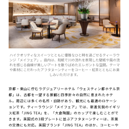
ハイクオリティなスイーツとともに優雅なひと時を過ごせるティーラウ
ンジ「メイフェア」。店内は、和紙で川の流れを表現した壁紙や風の流
れを感じる曲線が美しいアートを散りばめたエレガントな空間。テーマ
や素材にこだわったアフタヌーンティーをコーヒー・紅茶とともにお楽
しみいただけます。
京都・東山に佇むラグジュアリーホテル「ウェスティン都ホテル京
都」は、古都を一望する景観と四季折々の自然に恵まれたホテ
ル。周辺には多くの名所・旧跡があり、観光にも最適のロケーシ
ョンです。ティーラウンジ「メイフェア」では、新進気鋭のイギリ
ス紅茶「JING TEA」を、「大倉陶園」のカップで楽しむことがで
きます。英国式の3段プレートに並ぶアフタヌーンティーは、茶葉
の交換にも対応。英国ブランド「JING TEA」のほか、コーヒーや