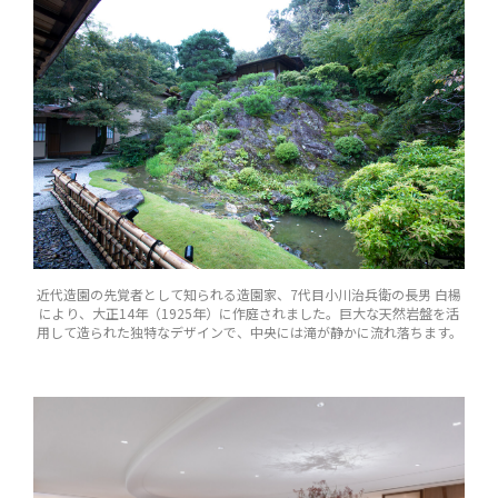
近代造園の先覚者として知られる造園家、7代目小川治兵衛の長男 白楊
により、大正14年（1925年）に作庭されました。巨大な天然岩盤を活
用して造られた独特なデザインで、中央には滝が静かに流れ落ちます。