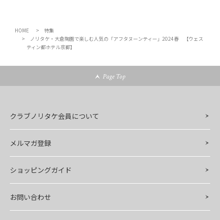
HOME
特集
ノリタケ・大倉陶園で楽しむ人気の「アフタヌーンティー」2024春 【ウェス
ティン都ホテル京都】
Page Top
クラブノリタケ会員について
メルマガ登録
ショッピングガイド
お問い合わせ