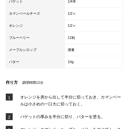
バゲット
1/4本
カマンベールチーズ
1/2ヶ
オレンジ
1/2ヶ
ブルーベリー
12粒
メープルシロップ
適量
バター
10g
作り方
調理時間12分
オレンジを房から出して半分に切っておき、カマンベー
1
ルは小さめの一口大に切っておく。
バゲットの厚みを半分に切り、バターを塗る。
2