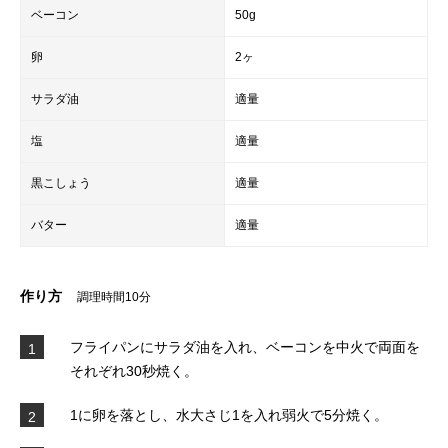
ベーコン
50g
卵
2ヶ
サラダ油
適量
塩
適量
黒こしょう
適量
バター
適量
作り方
調理時間10分
フライパンにサラダ油を入れ、ベーコンを中火で両面を
1
それぞれ30秒焼く。
1に卵を落とし、水大さじ1を入れ弱火で5分焼く。
2