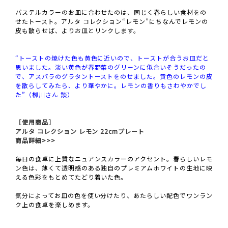
パステルカラーのお皿に合わせたのは、同じく春らしい食材をの
せたトースト。アルタ コレクション“レモン”にちなんでレモンの
皮も散らせば、よりお皿とリンクします。
“トーストの焼けた色も黄色に近いので、トーストが合うお皿だと
思いました。淡い黄色が春野菜のグリーンに似合いそうだったの
で、アスパラのグラタントーストをのせました。黄色のレモンの皮
を散らしてみたら、より華やかに。レモンの香りもさわやかでし
た”（栁川さん 談）
［使用商品］
アルタ コレクション レモン 22cmプレート
商品詳細>>>
毎日の食卓に上質なニュアンスカラーのアクセント。春らしいレモ
ン色は、薄くて透明感のある独自のプレミアムホワイトの生地に映
える色彩をもとめてたどり着いた色。
気分によってお皿の色を使い分けたり、あたらしい配色でワンラン
ク上の食卓を楽しめます。