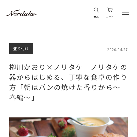
カート
商品
盛り付け
2020.04.27
栁川かおり×ノリタケ ノリタケの
器からはじめる、丁寧な食卓の作り
方「朝はパンの焼けた香りから～
春編～」