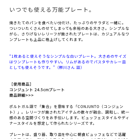
いつでも使える万能プレート。
焼きたてのパンを食べたい分だけ、たっぷりのサラダと一緒に。
ついついたくさんのせてしまっても余裕のある大きさ。シンプルな
がら、さりげないレリーフが施されたプレートは、カジュアルなワ
ンプレートも上品に格上げしてくれます。
“1枚あると使えそうなシンプルな白いプレート。大きめのサイズ
はワンプレートも作りやすい。リムがあるのでパスタやカレー皿
としても使えそうです。”（栁川さん 談）
［使用商品］
コンジュント 24.5cmプレート
商品詳細>>>
ポルトガル語で「集合」を意味する「CONJUNTO（コンジュン
ト）」。レリーフが施されたアイテムの数々が融合、調和し、統一
感のある空間づくりをお手伝いします。ビュッフェスタイルやディ
ナースタイルを想定して作られたシリーズです。
プレートは、盛り器、取り皿を中心に朝食ビュッフェなどで活躍