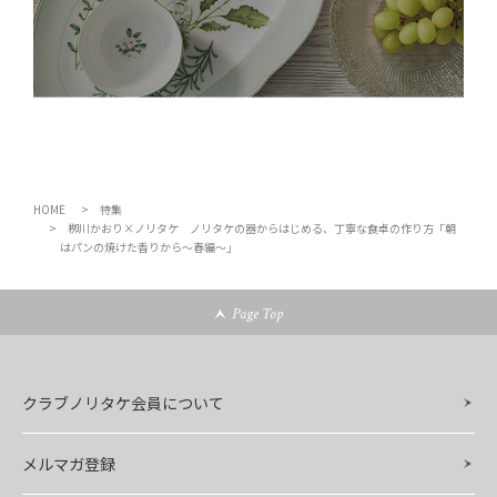
HOME
特集
栁川かおり×ノリタケ ノリタケの器からはじめる、丁寧な食卓の作り方「朝
はパンの焼けた香りから～春編～」
Page Top
クラブノリタケ会員について
メルマガ登録