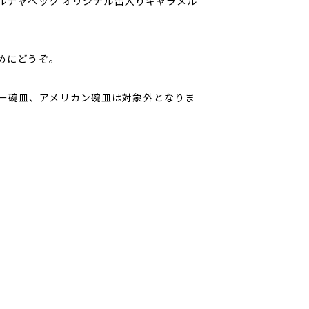
ルチャペック オリジナル缶入りキャラメル
めにどうぞ。
ー碗皿、アメリカン碗皿は対象外となりま