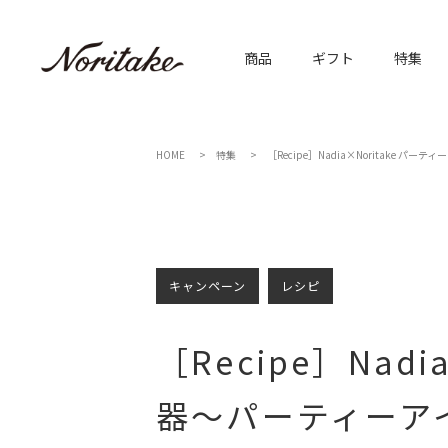
商品
ギフト
特集
HOME
特集
［Recipe］Nadia×Noritake
キャンペーン
レシピ
［Recipe］Na
器～パーティーア