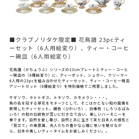
■クラブノリタケ限定■ 花鳥譜 23pcティ
ーセット（6人用絵変り）、ティー・コーヒ
ー碗皿（6人用絵変り）
花鳥譜（かちょうふ）シリーズの23cmプレートとティー・コーヒ
ー碗皿の（6種絵変り）に、ティーポット、シュガー、クリーマー
6人用の23pcを組み合わせたティーセット、ティー・コーヒー碗皿
アソートセット（6種絵変り）を特別価格でご用意しました。
サギソウ、ホトトギス、トキソウ、カモメラン・・・。
鳥の名を冠する草花をモチーフとして、そこはかとない和の風情を
表現したティーセット。鶸色（ひわいろ）、白橡色（しろつるばみ
いろ）の和の伝統色が互いに引き立て合い、美しいハーモニーを
奏でます。自然を愛し尊び、自然と共に生きて来た日本人の感性と
「見立て」の美意識、先人たちの豊かな心情に思いを馳せなが
ら、日本の美しいティータイムをお愉しみください。。