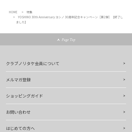
HOME
特集
YOSHINO 30th Anniversary ヨシノ 30周年記念キャンペーン［第2弾］【終了し
ました】
Page Top
クラブノリタケ会員について
メルマガ登録
ショッピングガイド
お問い合わせ
はじめての方へ