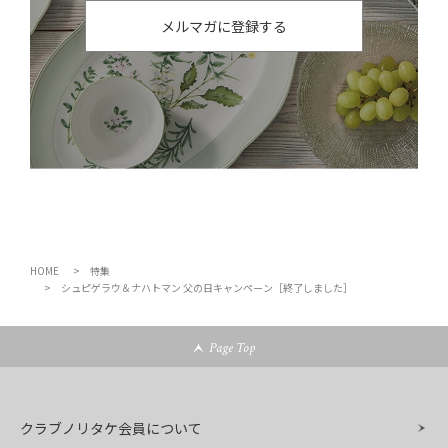
メルマガに登録する
HOME
特集
シュピゲラウ＆ナハトマン 父の日キャンペーン［終了しました］
Page Top
クラブノリタケ会員について