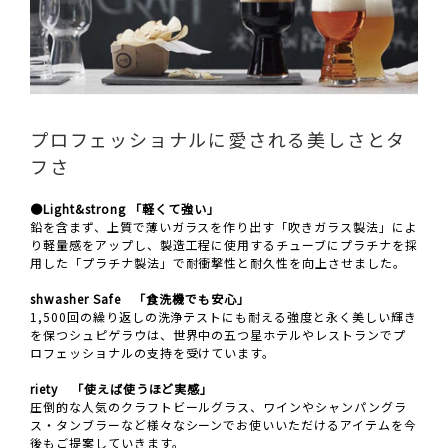
プロフェッショナルに愛される美しさとタ
フさ
●Light&strong 「軽くて強い」
鉛を含まず、上質で薄いガラスを作り出す「吹きガラス製法」によ
り軽量感をアップし、製造工程に使用するチューブにプラチナを採
用した「プラチナ製法」で耐衝撃性と耐久性を向上させました。
shwasher Safe 「食洗機でも安心」
1,500回の繰り返しの洗浄テストにも耐える強度と永く美しい輝き
を保つシュピゲラウは、世界中の五つ星ホテルやレストランでプ
ロフェッショナルの支持を受けています。
riety 「使えば使うほど実感」
圧倒的な人気のクラフトビールグラス、ワインやシャンパングラ
ス・タンブラーなど様々なシーンでお使いいただけるアイテムを今
後もご提案していきます。