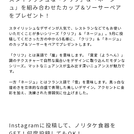
ュ」を組み合わせたカップ＆ソーサーペア
をプレゼント！
スタイリッシュなデザインが人気で、レストランなどでもお使い
いただくことが多いシリーズ「クリフ」＆「ネージュ」。9月に投
稿してくださった方の中から5名様に、「クリフ」＆「ネージュ」
のカップ＆ソーサーをペアでプレゼントします。
「クリフ」とは英語で「崖」を意味します。「窯変（ようへん）」
調のテクスチャーで自然な風合いをデザインに取り込んだモダンな
シリーズ。マットなニュアンスが生み出す深いニュアンスが魅力で
す。
一方「ネージュ」とはフランス語で「雪」を意味します。真っ白な
煌めきを立体的な白盛で表現した美しいデザイン。アクセントに金
彩を加え、洗練された雰囲気に仕上げました。
Instagramに投稿して、ノリタケ食器を
GET！何度投稿してもOK！