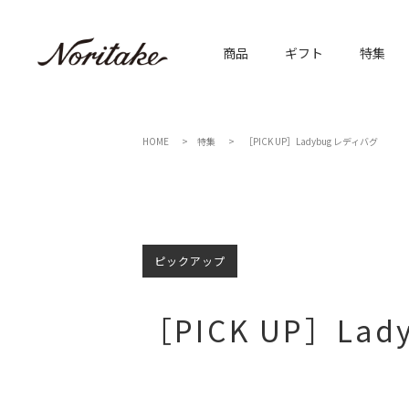
商品
ギフト
特集
HOME
特集
［PICK UP］Ladybug レディバグ
ピックアップ
［PICK UP］L