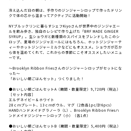
冷え込んだ日の朝は、手作りのジンジャーシロップで作ったドリン
クで体の芯から温まってアクティブに活動開始！
NYブルックリンに暮らすシェフKiyoさんが世界中のジンジャエー
ルを飲み歩き、独自のレシピで作り上げた「BRF MADE GINGER
SYRUP」。生ショウガと数種類のスパイスをブレンドしたこのシ
ロップ、夏場のジンジャエールにはもちろん、ホットジンジャーテ
ィーやホットジンジャーミルクなどにもオススメ。ショウガが芯か
ら体を温めてくれて、これからの季節にこそオススメしたいメニュ
ーです。
～Brooklyn Ribbon Friesさんのジンジャーシロップがセットにな
った～
「おいしい朝ごはんセット」つくりました！
●おいしい朝ごはんセットA（期間・数量限定）9,720円（税込）
［セット内容］
エルデネイビー＆ホワイト
28ｃｍプレート、13ｃｍボウル、マグ（2色各1pc/計6pcs）
HANDハンドメイドグラノーラ（L）、Brooklyn Ribbon Friesハ
ンドメイドジンジャーシロップ（小）（各1点）
●おいしい朝ごはんセットB（期間・数量限定）5,400円（税込）