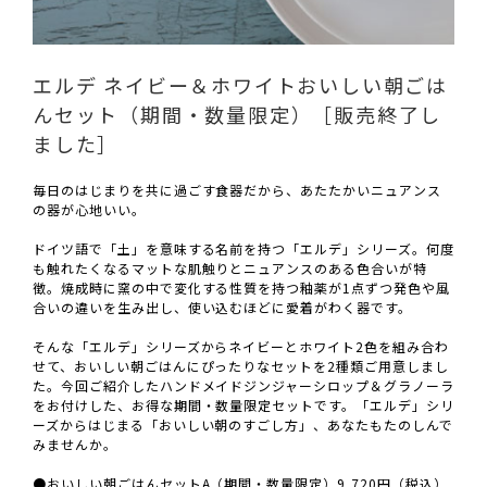
エルデ ネイビー＆ホワイトおいしい朝ごは
んセット（期間・数量限定）［販売終了し
ました］
毎日のはじまりを共に過ごす食器だから、あたたかいニュアンス
の器が心地いい。
ドイツ語で「土」を意味する名前を持つ「エルデ」シリーズ。何度
も触れたくなるマットな肌触りとニュアンスのある色合いが特
徴。焼成時に窯の中で変化する性質を持つ釉薬が1点ずつ発色や風
合いの違いを生み出し、使い込むほどに愛着がわく器です。
そんな「エルデ」シリーズからネイビーとホワイト2色を組み合わ
せて、おいしい朝ごはんにぴったりなセットを2種類ご用意しまし
た。今回ご紹介したハンドメイドジンジャーシロップ＆グラノーラ
をお付けした、お得な期間・数量限定セットです。「エルデ」シリ
ーズからはじまる「おいしい朝のすごし方」、あなたもたのしんで
みませんか。
●おいしい朝ごはんセットA（期間・数量限定）9,720円（税込）