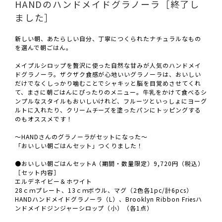
HANDのハンドメイドグラノーラ［終了し
ました］
新しい朝、あたらしい自分、丁寧につくられたナチュラルなもの
を選んで朝ごはん。
メイプルシロップを贅沢に使った自然な甘みが人気のハンドメイ
ドグラノーラ。ザクザク食感が心地いいグラノーラは、おいしい
だけでなくしっかり噛むことでシャキッと脳を目覚めさせてくれ
て、まさに朝ごはんにぴったりのメニュー。牛乳をかけて食べるシ
ンプルなスタイルもおいしいけれど、フルーツといっしょにヨーグ
ルトに入れたり、クリームチーズを塗ったパンにトッピングする
のもオススメです！
～HANDさんのグラノーラがセットになった～
「おいしい朝ごはんセット」つくりました！
●おいしい朝ごはんセットA（期間・数量限定）9,720円（税込）
［セット内容］
エルデネイビー＆ホワイト
28ｃｍプレート、13ｃｍボウル、マグ（2色各1pc/計6pcs）
HANDハンドメイドグラノーラ（L）、Brooklyn Ribbon Friesハ
ンドメイドジンジャーシロップ（小）（各1点）