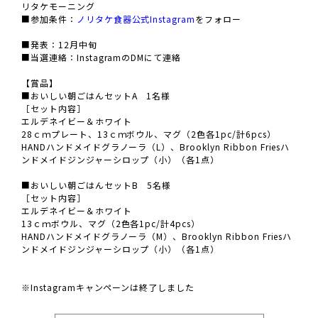
リタケモーニング
■参加条件：
ノリタケ食器公式Instagram
をフォロー
■発表：12月中旬
■当選連絡：InstagramのDMにて連絡
【賞品】
■おいしい朝ごはんセットA 1名様
［セット内容］
エルデネイビー＆ホワイト
28ｃｍプレート、13ｃｍボウル、マグ（2色各1pc/計6pcs）
HANDハンドメイドグラノーラ（L）、Brooklyn Ribbon Friesハ
ンドメイドジンジャーシロップ（小）（各1点）
■おいしい朝ごはんセットB 5名様
［セット内容］
エルデネイビー＆ホワイト
13ｃｍボウル、マグ（2色各1pc/計4pcs）
HANDハンドメイドグラノーラ（M）、Brooklyn Ribbon Friesハ
ンドメイドジンジャーシロップ（小）（各1点）
※Instagramキャンペーンは終了しました