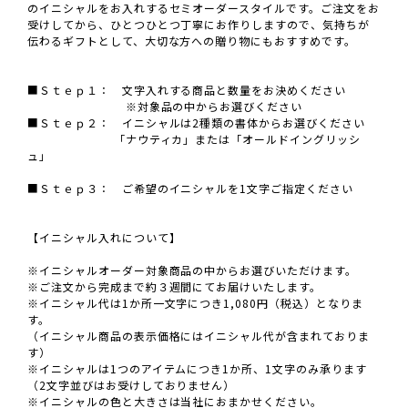
のイニシャルをお入れするセミオーダースタイルです。ご注文をお
受けしてから、ひとつひとつ丁寧にお作りしますので、気持ちが
伝わるギフトとして、大切な方への贈り物にもおすすめです。
■Ｓｔｅｐ１： 文字入れする商品と数量をお決めください
※対象品の中からお選びください
■Ｓｔｅｐ２： イニシャルは2種類の書体からお選びください
「ナウティカ」または「オールドイングリッシ
ュ」
■Ｓｔｅｐ３： ご希望のイニシャルを1文字ご指定ください
【イニシャル入れについて】
※イニシャルオーダー対象商品の中からお選びいただけます。
※ご注文から完成まで約３週間にてお届けいたします。
※イニシャル代は1か所一文字につき1,080円（税込）となりま
す。
（イニシャル商品の表示価格にはイニシャル代が含まれておりま
す）
※イニシャルは1つのアイテムにつき1か所、1文字のみ承ります
（2文字並びはお受けしておりません）
※イニシャルの色と大きさは当社におまかせください。