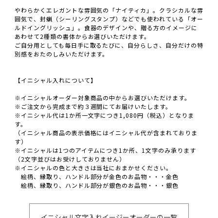
やわらかくエレガントな雰囲気の「ナイティカ」。クラシカルな雰
囲気で、封蝋（シーリングスタンプ）などでも使われている「オー
ルドイングリッシュ」。食器のデザインや、贈る方のイメージに
あわせて2種類の書体からお選びいただけます。
ご自分用としても毎日手に取るたびに、自分らしさ、自分だけの特
別感をおたのしみいただけます。
【イニシャル入れについて】
※イニシャルオーダー対象商品の中からお選びいただけます。
※ご注文から完成まで約３週間にてお届けいたします。
※イニシャル代は1か所一文字につき1,080円（税込）となりま
す。
（イニシャル商品の表示価格にはイニシャル代が含まれておりま
す）
※イニシャルは1つのアイテムにつき1か所、1文字のみ承ります
（2文字並びはお受けしておりません）
※イニシャルの色と大きさは当社におまかせください。
絵柄、縁取り、ハンドル部分が金色のお品物・・・金色
絵柄、縁取り、ハンドル部分が銀色のお品物・・・銀色
イニシャル文字入れイージーオーダーの一覧