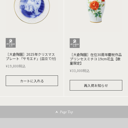
［大倉陶園］2025年クリスマス
［大倉陶園］在位30周年慶祝作品
プレート「サモエド」(皿立て付)
プリンセスミチコ 19cm花生【数
量限定】
¥
19,800
税込
¥
33,000
税込
カートに入れる
再入荷お知らせ
Page Top