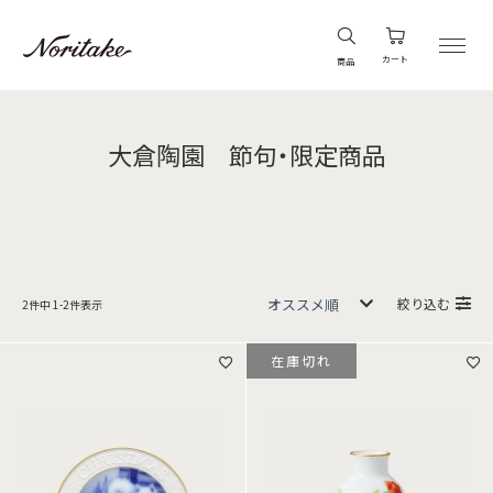
カート
商品
大倉陶園 節句・限定商品
絞り込む
2
件中
1
-
2
件表示
在庫切れ