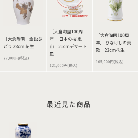
［大倉陶園100周
［大倉陶園100周
［大倉陶園］金蝕ぶ
年］ 日本の桜 嵐
年］ ひなげしの賛
どう 28cm 花生
山 21cmデザート
歌 23cm花生
皿
77,000円(税込)
165,000円(税込)
121,000円(税込)
最近見た商品