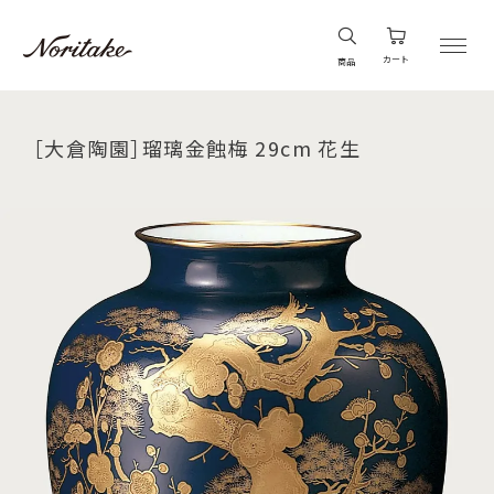
カート
商品
［大倉陶園］瑠璃金蝕梅 29cm 花生