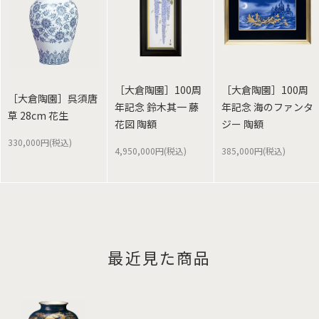
［大倉陶園］100周
［大倉陶園］100周
［大倉陶園］呉須唐
年記念 鈴木其一 藤
年記念 海のファンタ
草 28cm 花生
花図 陶額
ジー 陶額
330,000円(税込)
4,950,000円(税込)
385,000円(税込)
最近見た商品