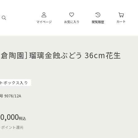
カート
マイページ
お気に入り
閲覧履歴
大倉陶園］瑠璃金蝕ぶどう 36cm花生
トボックス入り
号
9076/12A
0,000
税込
0
ポイント還元