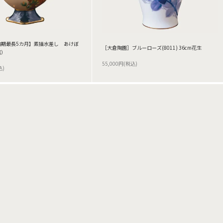
納期最長5カ月】素描水差し あけぼ
［大倉陶園］ブルーローズ(8011) 36cm花生
鷹）
55,000円(税込)
込)