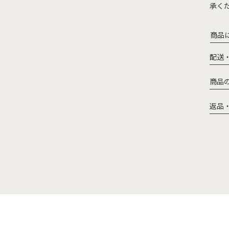
承く
商品
配送
商品
返品