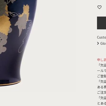
Custo
Glo
申し
「欠
ール
ご登
「欠
ある
ご注
「欠
とあ