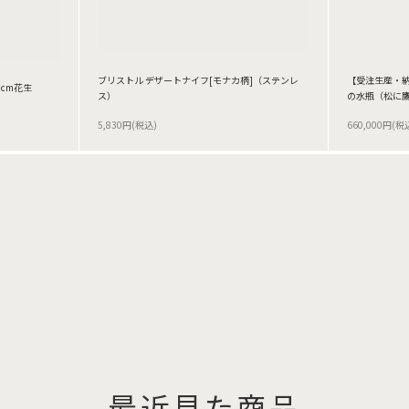
ブリストル デザートナイフ[モナカ柄]（ステンレ
【受注生産・
8cm花生
ス）
の水瓶（松に
5,830円(税込)
660,000円(税
最近見た商品