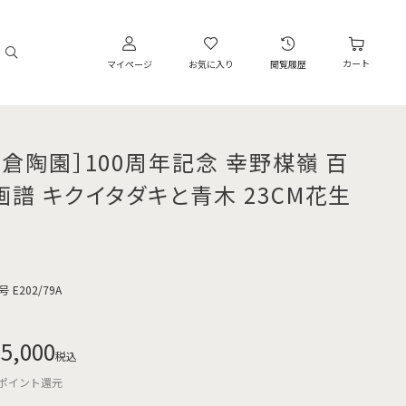
カート
マイページ
お気に入り
閲覧履歴
大倉陶園］100周年記念 幸野楳嶺 百
画譜 キクイタダキと青木 23CM花生
号
E202/79A
5,000
税込
ポイント還元