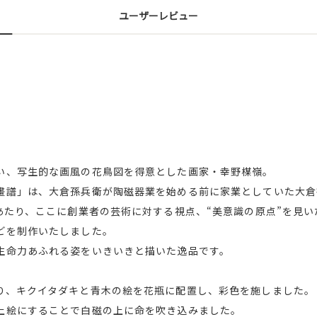
ユーザーレビュー
い、写生的な画風の花鳥図を得意とした画家・幸野楳嶺。
畫譜」は、大倉孫兵衛が陶磁器業を始める前に家業としていた大倉
にあたり、ここに創業者の芸術に対する視点、“美意識の原点”を見
どを制作いたしました。
生命力あふれる姿をいきいきと描いた逸品です。
り、キクイタダキと青木の絵を花瓶に配置し、彩色を施しました。
上絵にすることで白磁の上に命を吹き込みました。