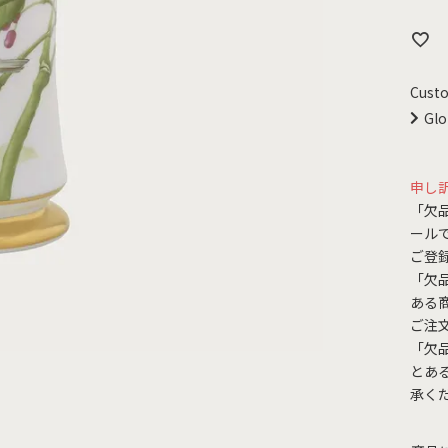
Custo
Glo
申し
「欠
ール
ご登
「欠
ある
ご注
「欠
とあ
承く