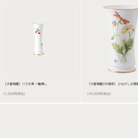
［大倉陶園］バラの実 一輪挿し
［大倉陶園100周年］ ひなげしの賛
11,000円(税込)
165,000円(税込)