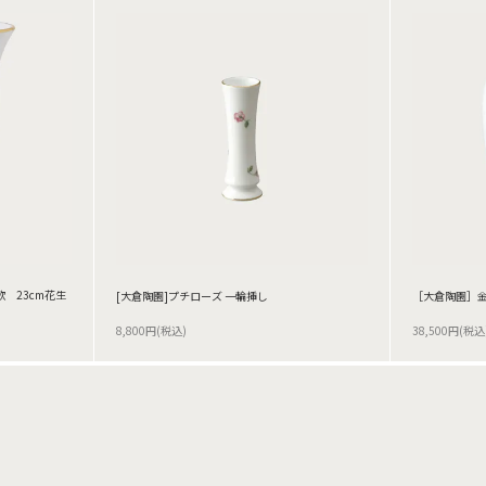
歌 23cm花生
[大倉陶園]プチローズ 一輪挿し
［大倉陶園］金
8,800円(税込)
38,500円(税込