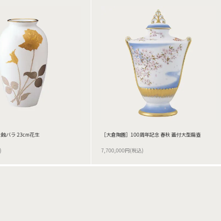
蝕バラ 23cm花生
［大倉陶園］100周年記念 春秋 蓋付大型扁壺
)
7,700,000円(税込)