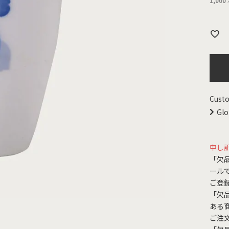
1,000
Custo
Glo
申し
「欠
ール
ご登
「欠
ある
ご注