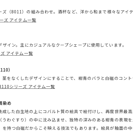
ーズ（8011）の組み合わせ。酒杯など、洋から和まで様々なアイ
リーズ アイテム一覧
デザイン。主にカジュアルなクープシェープに使用しています。
ーズ アイテム一覧
110）
。茎をなくしたデザインにすることで、紺青のバラと白磁のコント
110シリーズ アイテム一覧
岡染め
焼成した白生地の上にコバルト質の絵具で絵付けし、再度世界最高温
（うわぐすり）の中に沈み込ませ、独特の深みのある紺青の表現を
」を持つ白磁だからこそ映える技法でもあります。絵具が釉面の中