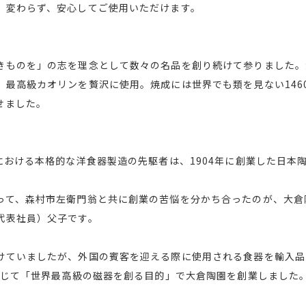
、変わらず、安心してご使用いただけます。
きものを」の志を理念として数々の名品を創り続けて参りました。
、最高級カオリンを贅沢に使用。焼成には世界でも類を見ない146
せました。
における本格的な洋食器製造の先駆者は、1904年に創業した日本
って、森村市左衛門翁と共に創業の苦悩を分かち合ったのが、大倉
代表社員）父子です。
けていましたが、外国の賓客を迎える際に使用される食器を輸入品
を投じて「世界最高級の磁器を創る目的」で大倉陶園を創業しました