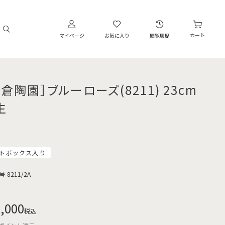
カート
マイページ
お気に入り
閲覧履歴
倉陶園］ブルーローズ(8211) 23cm
生
トボックス入り
号
8211/2A
,000
税込