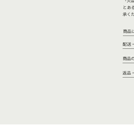
「欠
とあ
承く
商品
配送
商品
返品