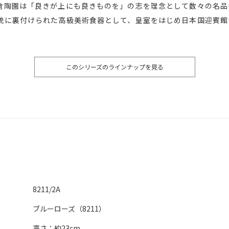
倉陶園は「良きが上にも良きものを」の志を理念として数々の名品
統に裏付けられた高級美術食器として、皇室をはじめ日本国迎賓館
このシリーズのラインナップを見る
8211/2A
ブルーローズ（8211）
高さ：約23cm