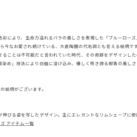
色彩により、生命力溢れるバラの美しさを表現した「ブルーローズ」
生から今なお愛され続けている、大倉陶園の代名詞とも言える絵柄で
せることは不可能だと言われていた時代、その奇跡をデザインした
岡染め」技法により白磁に溶け込み、優しく咲き誇る紺青の美しさ
類の絵柄がございます。
が伸びる姿を写したデザイン。主にエレガントなリムシェープに使
ーズ アイテム一覧