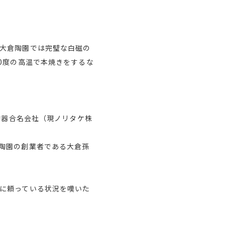
大倉陶園では完璧な白磁の
0度の高温で本焼きをするな
陶器合名会社（現ノリタケ株
陶園の創業者である大倉孫
に頼っている状況を嘆いた
。