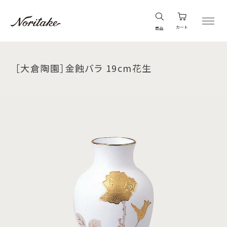
カート
商品
［大倉陶園］金蝕バラ 19cm花生