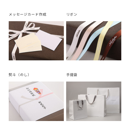
メッセージカード作成
リボン
熨斗（のし）
手提袋