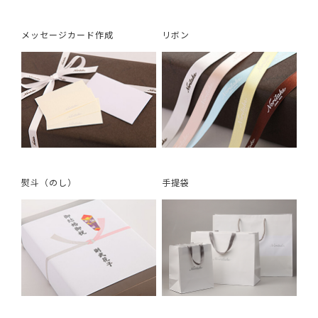
メッセージカード作成
リボン
熨斗（のし）
手提袋