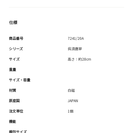
仕様
商品番号
7241/20A
シリーズ
呉須唐草
サイズ
高さ：約28cm
重量
サイズ・容量
材質
白磁
原産国
JAPAN
注文単位
1個
機能
梱包サイズ