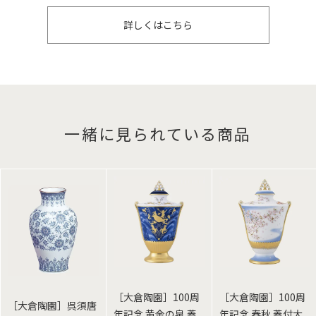
詳しくはこちら
一緒に見られている商品
［大倉陶園］100周
［大倉陶園］100周
［大倉陶園］呉須唐
年記念 黄金の泉 蓋
年記念 春秋 蓋付大