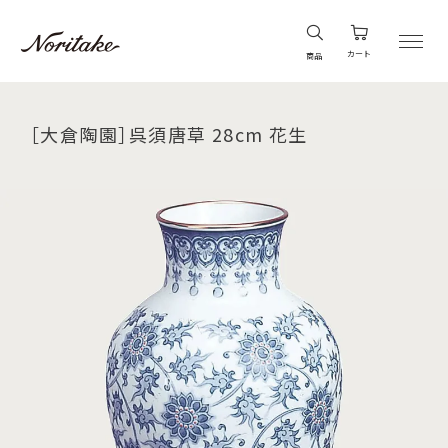
カート
商品
［大倉陶園］呉須唐草 28cm 花生