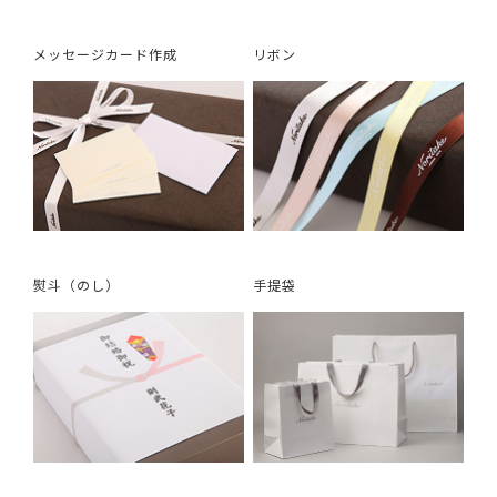
メッセージカード作成
リボン
熨斗（のし）
手提袋