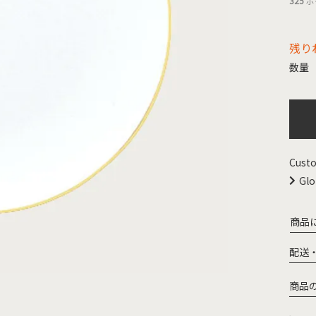
325
ポ
残り
Custo
Glo
商品
配送
商品