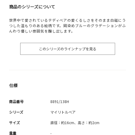
商品のシリーズについて
世界中で愛されているテディベアの愛くるしさをそのまま白磁にう
つした温もりのある絵柄です。岡染めブルーのグラデーションがふ
んわり優しい雰囲気を醸し出します。
このシリーズのラインナップを見る
仕様
商品番号
8891/138H
シリーズ
マイリトルベア
サイズ
直径：約16cm、高さ：約2cm
重量
-