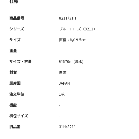
仕様
商品番号
8211/31H
シリーズ
ブルーローズ（8211）
サイズ
直径：約19.5cm
重量
-
サイズ・容量
約670ml(満水)
材質
白磁
原産国
JAPAN
注文単位
1枚
機能
-
梱包サイズ
-
旧品番
31H/8211