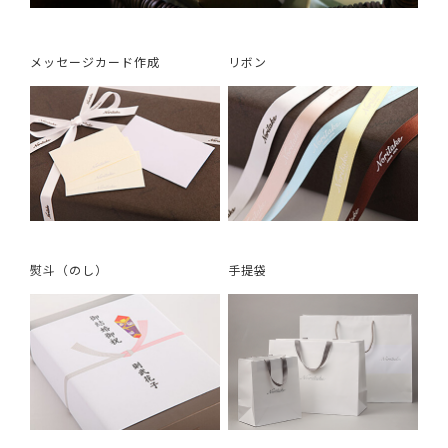
メッセージカード作成
リボン
熨斗（のし）
手提袋