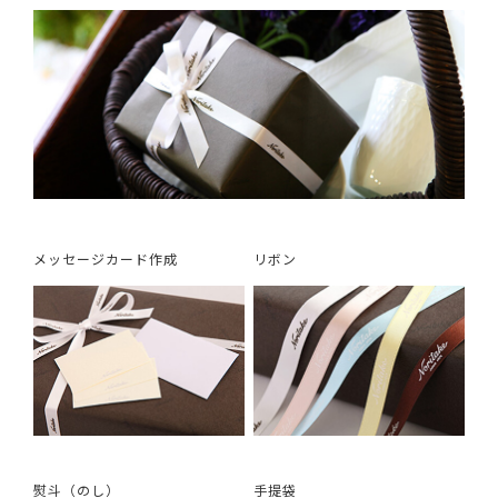
メッセージカード作成
リボン
熨斗（のし）
手提袋