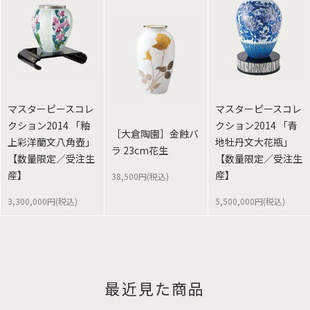
マスターピースコレ
マスターピースコレ
クション2014 「釉
クション2014 「青
［大倉陶園］金蝕バ
上彩洋蘭文八角壺」
地牡丹文大花瓶」
ラ 23cm花生
【数量限定／受注生
【数量限定／受注生
産】
産】
38,500円(税込)
3,300,000円(税込)
5,500,000円(税込)
最近見た商品