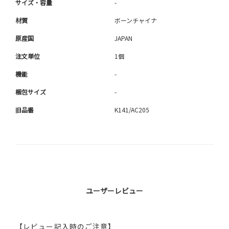
サイズ・容量
-
材質
ボーンチャイナ
原産国
JAPAN
注文単位
1個
機能
-
梱包サイズ
-
旧品番
K141/AC205
ユーザーレビュー
【レビュー記入時のご注意】