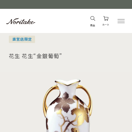
カート
商品
直営店限定
花生 花生“金銀葡萄”