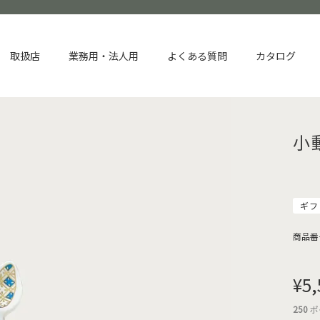
取扱店
業務用・法人用
よくある質問
カタログ
小
ギフ
商品番
¥
5,
250
ポ