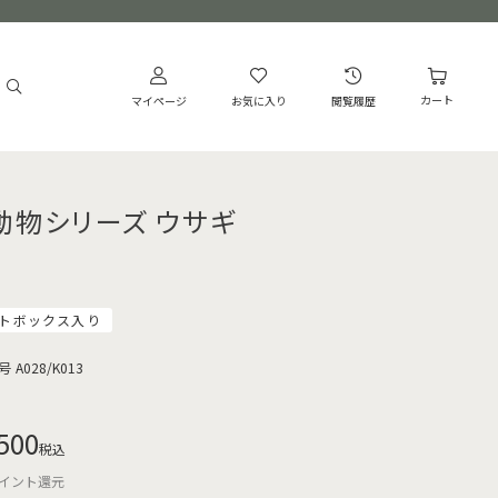
カート
マイページ
お気に入り
閲覧履歴
動物シリーズ ウサギ
トボックス入り
号
A028/K013
500
税込
イント還元