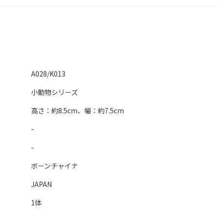
A028/K013
小動物シリーズ
高さ：約8.5cm、幅：約7.5cm
-
-
ボーンチャイナ
JAPAN
1体