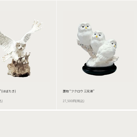
”(はばたき)
置物 “フクロウ 三兄弟”
込)
27,500円(税込)