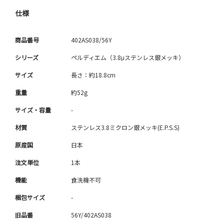
仕様
商品番号
402AS038/56Y
シリーズ
ペルディエム（3.8μステンレス銀メッキ）
サイズ
長さ：約18.8cm
重量
約52g
サイズ・容量
-
材質
ステンレス3.8ミクロン銀メッキ(E.P.S.S)
原産国
日本
注文単位
1本
機能
食洗機不可
梱包サイズ
-
旧品番
56Y/402AS038