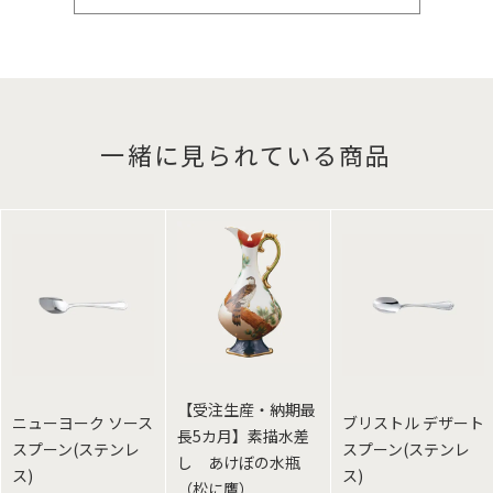
一緒に見られている商品
【受注生産・納期最
ニューヨーク ソース
ブリストル デザート
長5カ月】素描水差
スプーン(ステンレ
スプーン(ステンレ
し あけぼの水瓶
ス)
ス)
（松に鷹）