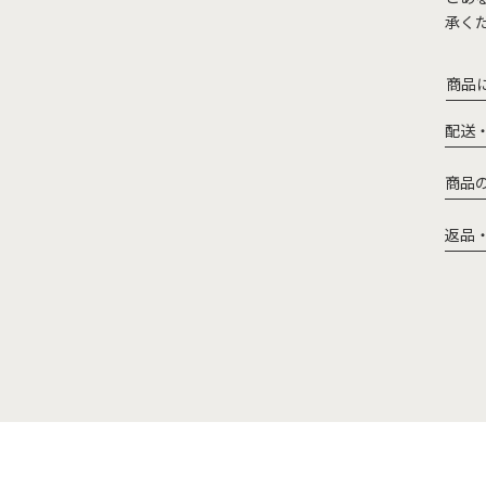
承く
商品
配送
商品
返品