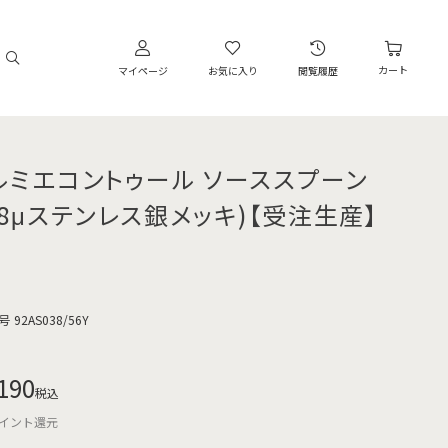
カート
マイページ
お気に入り
閲覧履歴
ルミエコントゥール ソーススプーン
3.8μステンレス銀メッキ)【受注生産】
号
92AS038/56Y
190
税込
イント還元