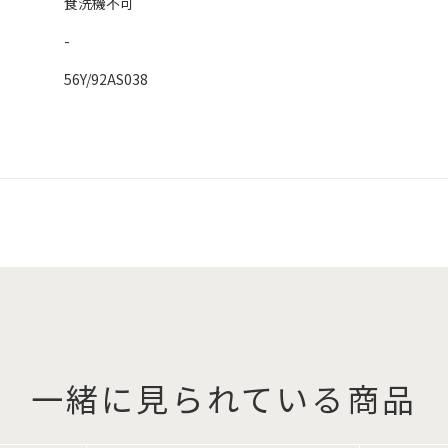
食洗機不可
-
56Y/92AS038
一緒に見られている商品