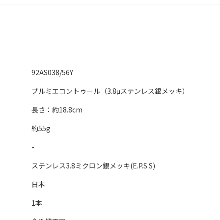
92AS038/56Y
プルミエコントゥール（3.8μステンレス銀メッキ）
長さ：約18.8cm
約55g
-
ステンレス3.8ミクロン銀メッキ(E.P.S.S)
日本
1本