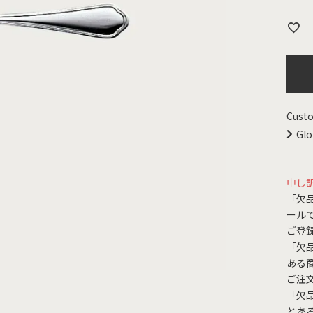
Custo
Glo
申し
「欠
ール
ご登
「欠
ある
ご注
「欠
とあ