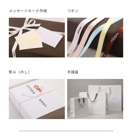
メッセージカード作成
リボン
熨斗（のし）
手提袋