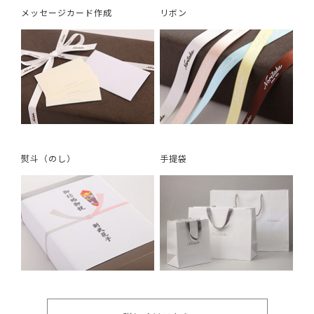
メッセージカード作成
リボン
熨斗（のし）
手提袋