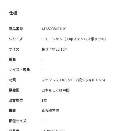
仕様
商品番号
41AS038/01HY
シリーズ
エモーション（3.8μステンレス銀メッキ）
サイズ
長さ：約22.1cm
重量
-
サイズ・容量
-
材質
ステンレス3.8ミクロン銀メッキ(E.P.S.S)
原産国
日本もしくは中国
注文単位
1本
機能
食洗機不可
梱包サイズ
-
旧品番
01HY/41AS038