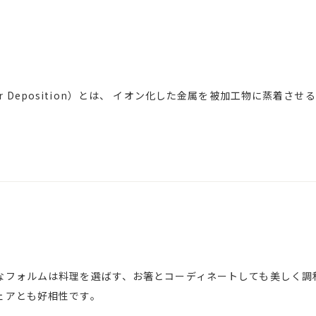
 Vapor Deposition）とは、 イオン化した金属を被加工物に蒸着
なフォルムは料理を選ばす、お箸とコーディネートしても美しく調
ェアとも好相性です。