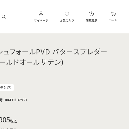
カート
マイページ
お気に入り
閲覧履歴
シュフォールPVD バタースプレダー
ゴールドオールサテン)
機対応
号
306FXI/16YGD
905
税込