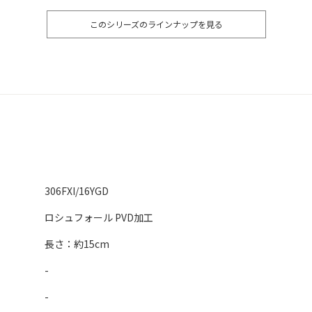
このシリーズのラインナップを見る
306FXI/16YGD
ロシュフォール PVD加工
長さ：約15cm
-
-