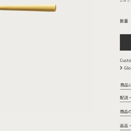
178
ポ
Custo
Glo
商品
配送
商品
返品