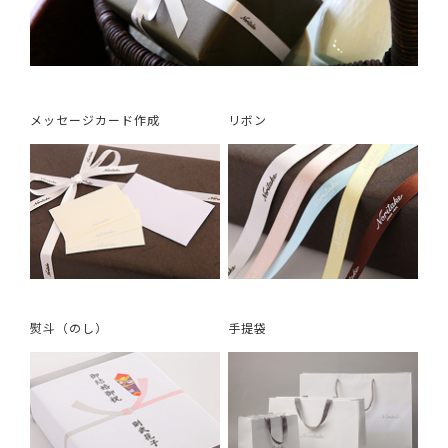
メッセージカード作成
リボン
熨斗（のし）
手提袋