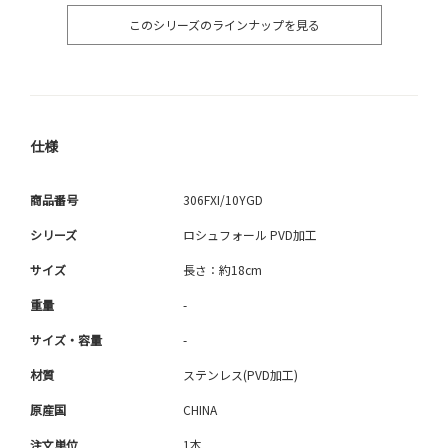
このシリーズのラインナップを見る
仕様
商品番号
306FXI/10YGD
シリーズ
ロシュフォール PVD加工
サイズ
長さ：約18cm
重量
-
サイズ・容量
-
材質
ステンレス(PVD加工)
原産国
CHINA
注文単位
1本