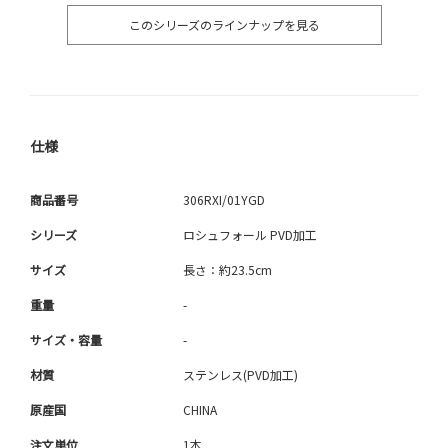
このシリーズのラインナップを見る
仕様
商品番号
306RXI/01YGD
シリーズ
ロシュフォール PVD加工
サイズ
長さ：約23.5cm
重量
-
サイズ・容量
-
材質
ステンレス(PVD加工)
原産国
CHINA
注文単位
1本