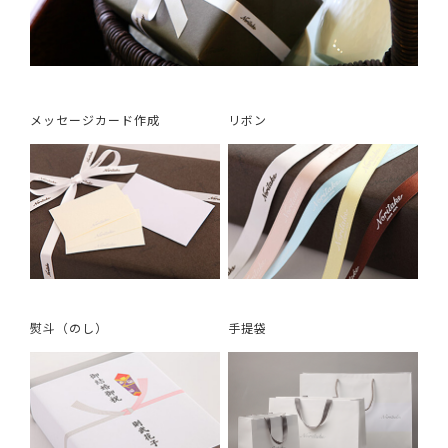
メッセージカード作成
リボン
熨斗（のし）
手提袋