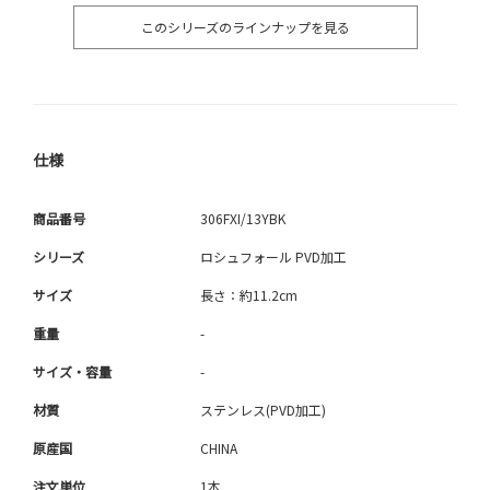
このシリーズのラインナップを見る
仕様
商品番号
306FXI/13YBK
シリーズ
ロシュフォール PVD加工
サイズ
長さ：約11.2cm
重量
-
サイズ・容量
-
材質
ステンレス(PVD加工)
原産国
CHINA
注文単位
1本