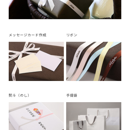
メッセージカード作成
リボン
熨斗（のし）
手提袋