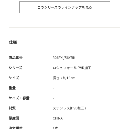
このシリーズのラインナップを見る
仕様
商品番号
306FXI/56YBK
シリーズ
ロシュフォール PVD加工
サイズ
長さ：約19cm
重量
-
サイズ・容量
-
材質
ステンレス(PVD加工)
原産国
CHINA
注文単位
1本