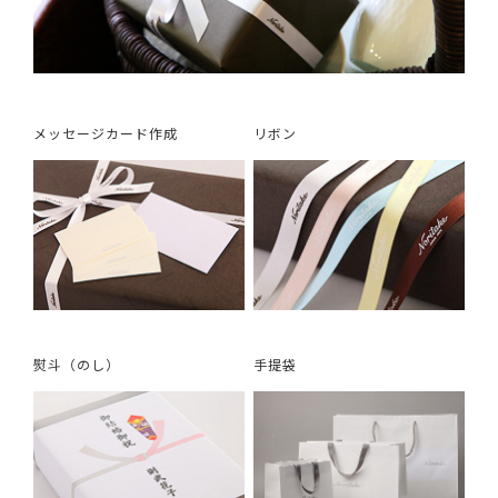
メッセージカード作成
リボン
熨斗（のし）
手提袋