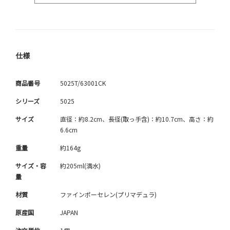
仕様
商品番号
5025T/63001CK
シリーズ
5025
サイズ
直径：約8.2cm、長径(取っ手含)：約10.7cm、高さ：約
6.6cm
重量
約164g
サイズ・容
約205ml(満水)
量
材質
ファインポーセレン(プリマデュラ)
原産国
JAPAN