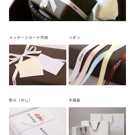
メッセージカード作成
リボン
熨斗（のし）
手提袋