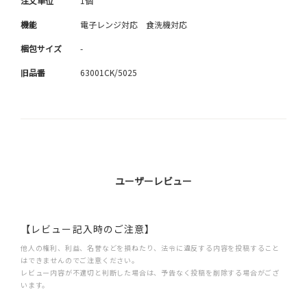
注文単位
1個
機能
電子レンジ対応 食洗機対応
梱包サイズ
-
旧品番
63001CK/5025
ユーザーレビュー
【レビュー記入時のご注意】
他人の権利、利益、名誉などを損ねたり、法令に違反する内容を投稿すること
はできませんのでご注意ください。
レビュー内容が不適切と判断した場合は、予告なく投稿を削除する場合がござ
います。