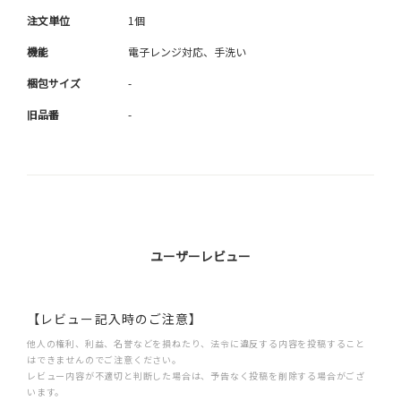
注文単位
1個
機能
電子レンジ対応、手洗い
梱包サイズ
-
旧品番
-
ユーザーレビュー
【レビュー記入時のご注意】
他人の権利、利益、名誉などを損ねたり、法令に違反する内容を投稿すること
はできませんのでご注意ください。
レビュー内容が不適切と判断した場合は、予告なく投稿を削除する場合がござ
います。