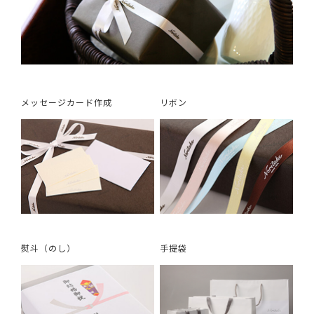
メッセージカード作成
リボン
熨斗（のし）
手提袋