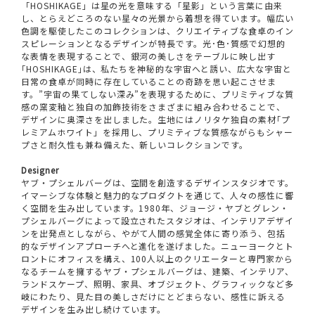
「HOSHIKAGE」は星の光を意味する「星影」という言葉に由来
し、とらえどころのない星々の光景から着想を得ています。幅広い
色調を駆使したこのコレクションは、クリエイティブな食卓のイン
スピレーションとなるデザインが特長です。光･色･質感で幻想的
な表情を表現することで、銀河の美しさをテーブルに映し出す
｢HOSHIKAGE｣は、私たちを神秘的な宇宙へと誘い、広大な宇宙と
日常の食卓が同時に存在していることの奇跡を思い起こさせま
す。”宇宙の果てしない深み”を表現するために、プリミティブな質
感の窯変釉と独自の加飾技術をさまざまに組み合わせることで、
デザインに奥深さを出しました。生地にはノリタケ独自の素材｢プ
レミアムホワイト」を採用し、プリミティブな質感ながらもシャー
プさと耐久性も兼ね備えた、新しいコレクションです。
Designer
ヤブ・プシェルバーグは、空間を創造するデザインスタジオです。
イマーシブな体験と魅力的なプロダクトを通じて、人々の感性に響
く空間を生み出しています。1980年、ジョージ・ヤブとグレン・
プシェルバーグによって設立されたスタジオは、インテリアデザイ
ンを出発点としながら、やがて人間の感覚全体に寄り添う、包括
的なデザインアプローチへと進化を遂げました。ニューヨークとト
ロントにオフィスを構え、100人以上のクリエーターと専門家から
なるチームを擁するヤブ・プシェルバーグは、建築、インテリア、
ランドスケープ、照明、家具、オブジェクト、グラフィックなど多
岐にわたり、見た目の美しさだけにとどまらない、感性に訴える
デザインを生み出し続けています。