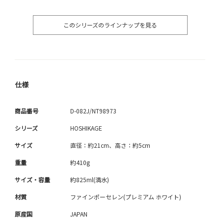
このシリーズのラインナップを見る
仕様
商品番号
D-082J/NT98973
シリーズ
HOSHIKAGE
サイズ
直径：約21cm、高さ：約5cm
重量
約410g
サイズ・容量
約825ml(満水)
材質
ファインポーセレン(プレミアム ホワイト)
原産国
JAPAN