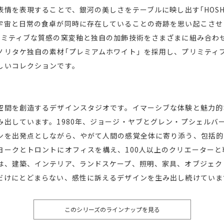
表情を表現することで、銀河の美しさをテーブルに映し出す｢HOSHI
宇宙と日常の食卓が同時に存在していることの奇跡を思い起こさせ
リミティブな質感の窯変釉と独自の加飾技術をさまざまに組み合わ
ノリタケ独自の素材｢プレミアムホワイト」を採用し、プリミティ
しいコレクションです。
空間を創造するデザインスタジオです。イマーシブな体験と魅力的
み出しています。1980年、ジョージ・ヤブとグレン・プシェルバ
ンを出発点としながら、やがて人間の感覚全体に寄り添う、包括的
ヨークとトロントにオフィスを構え、100人以上のクリエーター
は、建築、インテリア、ランドスケープ、照明、家具、オブジェク
だけにとどまらない、感性に訴えるデザインを生み出し続けていま
このシリーズのラインナップを見る