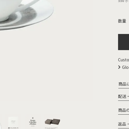
550
ポ
Custo
Glo
商品
配送
商品
返品