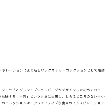
レーションにより新しいシグネチャーコレクションとして始動した｢No
ジョージ・ヤブとグレン・プシェルバーグがデザインした初めてのテ
の光を意味する「星影」という言葉に由来し、とらえどころのない星
このコレクションは、クリエイティブな食卓のインスピレーション