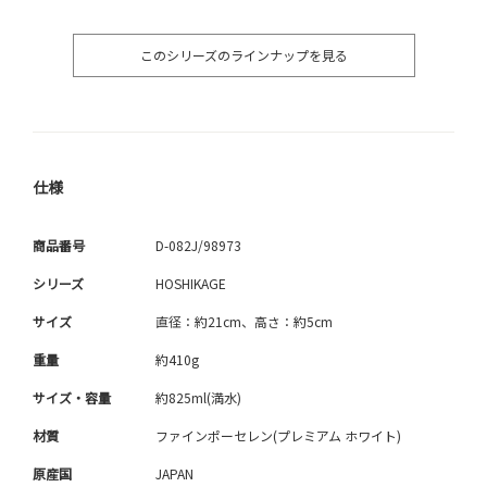
このシリーズのラインナップを見る
仕様
商品番号
D-082J/98973
シリーズ
HOSHIKAGE
サイズ
直径：約21cm、高さ：約5cm
重量
約410g
サイズ・容量
約825ml(満水)
材質
ファインポーセレン(プレミアム ホワイト)
原産国
JAPAN