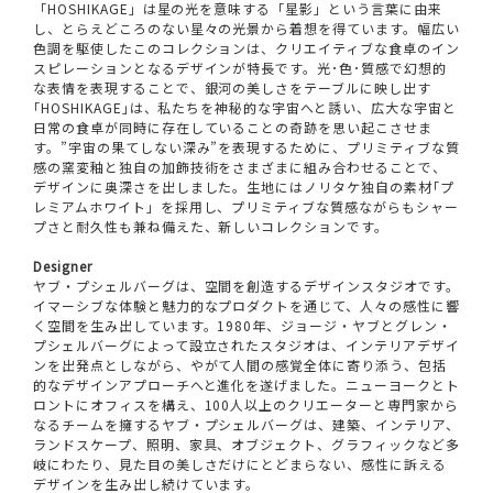
「HOSHIKAGE」は星の光を意味する「星影」という言葉に由来
し、とらえどころのない星々の光景から着想を得ています。幅広い
色調を駆使したこのコレクションは、クリエイティブな食卓のイン
スピレーションとなるデザインが特長です。光･色･質感で幻想的
な表情を表現することで、銀河の美しさをテーブルに映し出す
｢HOSHIKAGE｣は、私たちを神秘的な宇宙へと誘い、広大な宇宙と
日常の食卓が同時に存在していることの奇跡を思い起こさせま
す。”宇宙の果てしない深み”を表現するために、プリミティブな質
感の窯変釉と独自の加飾技術をさまざまに組み合わせることで、
デザインに奥深さを出しました。生地にはノリタケ独自の素材｢プ
レミアムホワイト」を採用し、プリミティブな質感ながらもシャー
プさと耐久性も兼ね備えた、新しいコレクションです。
Designer
ヤブ・プシェルバーグは、空間を創造するデザインスタジオです。
イマーシブな体験と魅力的なプロダクトを通じて、人々の感性に響
く空間を生み出しています。1980年、ジョージ・ヤブとグレン・
プシェルバーグによって設立されたスタジオは、インテリアデザイ
ンを出発点としながら、やがて人間の感覚全体に寄り添う、包括
的なデザインアプローチへと進化を遂げました。ニューヨークとト
ロントにオフィスを構え、100人以上のクリエーターと専門家から
なるチームを擁するヤブ・プシェルバーグは、建築、インテリア、
ランドスケープ、照明、家具、オブジェクト、グラフィックなど多
岐にわたり、見た目の美しさだけにとどまらない、感性に訴える
デザインを生み出し続けています。