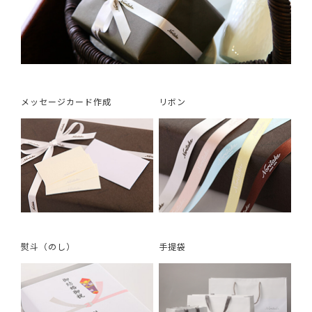
メッセージカード作成
リボン
熨斗（のし）
手提袋