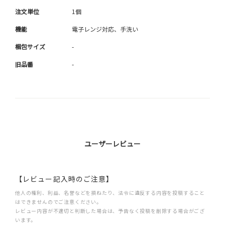
注文単位
1個
機能
電子レンジ対応、手洗い
梱包サイズ
-
旧品番
-
ユーザーレビュー
【レビュー記入時のご注意】
他人の権利、利益、名誉などを損ねたり、法令に違反する内容を投稿すること
はできませんのでご注意ください。
レビュー内容が不適切と判断した場合は、予告なく投稿を削除する場合がござ
います。