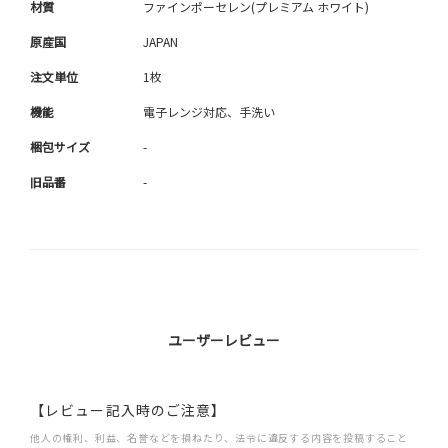
材質
ファインポーセレン(プレミアム ホワイト)
原産国
JAPAN
注文単位
1枚
機能
電子レンジ対応、手洗い
梱包サイズ
-
旧品番
-
ユーザーレビュー
【レビュー記入時のご注意】
他人の権利、利益、名誉などを損ねたり、法令に違反する内容を投稿すること