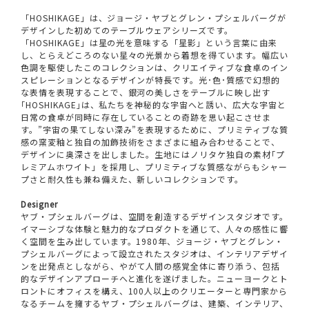
「HOSHIKAGE」は、ジョージ・ヤブとグレン・プシェルバーグが
デザインした初めてのテーブルウェアシリーズです。
「HOSHIKAGE」は星の光を意味する「星影」という言葉に由来
し、とらえどころのない星々の光景から着想を得ています。幅広い
色調を駆使したこのコレクションは、クリエイティブな食卓のイン
スピレーションとなるデザインが特長です。光･色･質感で幻想的
な表情を表現することで、銀河の美しさをテーブルに映し出す
｢HOSHIKAGE｣は、私たちを神秘的な宇宙へと誘い、広大な宇宙と
日常の食卓が同時に存在していることの奇跡を思い起こさせま
す。”宇宙の果てしない深み”を表現するために、プリミティブな質
感の窯変釉と独自の加飾技術をさまざまに組み合わせることで、
デザインに奥深さを出しました。生地にはノリタケ独自の素材｢プ
レミアムホワイト」を採用し、プリミティブな質感ながらもシャー
プさと耐久性も兼ね備えた、新しいコレクションです。
Designer
ヤブ・プシェルバーグは、空間を創造するデザインスタジオです。
イマーシブな体験と魅力的なプロダクトを通じて、人々の感性に響
く空間を生み出しています。1980年、ジョージ・ヤブとグレン・
プシェルバーグによって設立されたスタジオは、インテリアデザイ
ンを出発点としながら、やがて人間の感覚全体に寄り添う、包括
的なデザインアプローチへと進化を遂げました。ニューヨークとト
ロントにオフィスを構え、100人以上のクリエーターと専門家から
なるチームを擁するヤブ・プシェルバーグは、建築、インテリア、